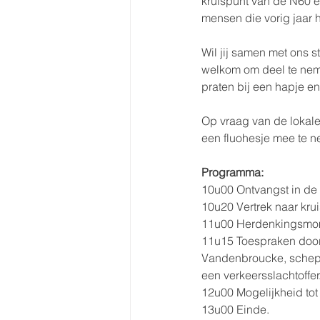
kruispunt van de N60 e
mensen die vorig jaar 
Wil jij samen met ons s
welkom om deel te nem
praten bij een hapje en
Op vraag van de lokale 
een fluohesje mee te 
Programma: 
10u00 Ontvangst in de 
10u20 Vertrek naar kru
11u00 Herdenkingsmome
11u15 Toespraken door
Vandenbroucke, schepe
een verkeersslachtoffer
12u00 Mogelijkheid tot 
13u00 Einde.