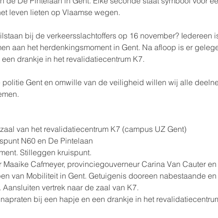
n de De Pintelaan in Gent. Elke seconde staat symbool voor e
het leven lieten op Vlaamse wegen.
tilstaan bij de verkeersslachtoffers op 16 november? Iedereen i
en aan het herdenkingsmoment in Gent. Na afloop is er gelege
 een drankje in het revalidatiecentrum K7. 
politie Gent en omwille van de veiligheid willen wij alle deel
nemen.
zaal van het revalidatiecentrum K7 (campus UZ Gent)
ispunt N60 en De Pintelaan
nt. Stilleggen kruispunt.
 Maaike Cafmeyer, provinciegouverneur Carina Van Cauter en 
n van Mobiliteit in Gent. Getuigenis dooreen nabestaande en
. Aansluiten vertrek naar de zaal van K7.
napraten bij een hapje en een drankje in het revalidatiecentru