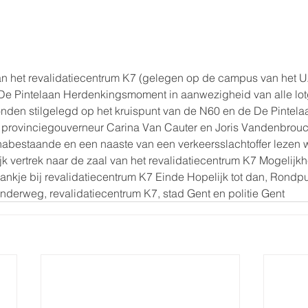
an het revalidatiecentrum K7 (gelegen op de campus van het UZ
De Pintelaan Herdenkingsmoment in aanwezigheid van alle lot
nden stilgelegd op het kruispunt van de N60 en de De Pintela
 provinciegouverneur Carina Van Cauter en Joris Vandenbrou
n nabestaande en een naaste van een verkeersslachtoffer lezen 
k vertrek naar de zaal van het revalidatiecentrum K7 Mogelijkhe
rankje bij revalidatiecentrum K7 Einde Hopelijk tot dan, Rondp
derweg, revalidatiecentrum K7, stad Gent en politie Gent