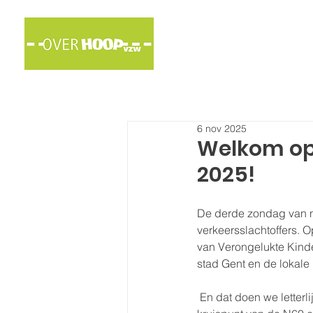
Wie
6 nov 2025
Welkom op 
2025!
De derde zondag van no
verkeersslachtoffers.
van Verongelukte Kind
stad Gent en de lokale p
 En dat doen we letterlijk. Want om 11 uur stipt leggen we het verkeer 253 seconden stil op het 