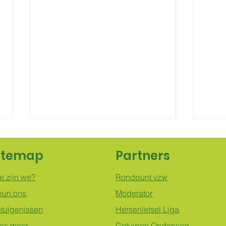
Nieuwsbrief februari
Wel
2026
voor
itemap
Partners
Beste lotgenoten, Heel graag
Herin
e zijn we?
Rondpunt vzw
delen we onderstaande
21 se
eun ons
Moderator
uitnodiging die we ontvingen van
Over-
dokter Catharine Vanderlinden
harte 
tuigenissen
Hersenletsel Liga
van UZ Gent en van Stef Valee,
es meer
Getuigen Onderweg