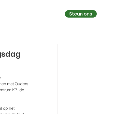
Steun ons
 meer
Nieuws
Contact
gsdag
r 
men met Ouders 
entrum K7, de 