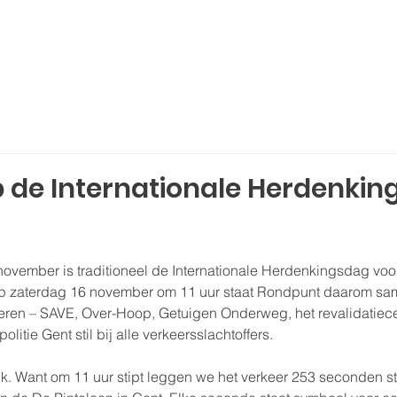
 zijn we?
Voor wie?
Getuigenissen
Lees
de Internationale Herdenkin
vember is traditioneel de Internationale Herdenkingsdag voo
 Op zaterdag 16 november om 11 uur staat Rondpunt daarom sa
eren – SAVE, Over-Hoop, Getuigen Onderweg, het revalidatiec
olitie Gent stil bij alle verkeersslachtoffers.