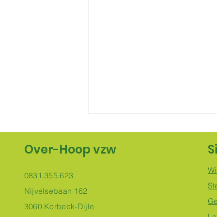
Nieuwsbrief maart 2026
Over-Hoop vzw
S
Beste lotgenoten, Sinds de
heropstart van Over-Hoop vzw in
Wi
september 2023, met een
0831.355.623
St
vernieuwd aanbod, een bredere
Nijvelsebaan 162
doelgroep en een geëngageerd
Ge
3060 Korbeek-Dijle
nieuw bestuur, is er heel wat in
Le