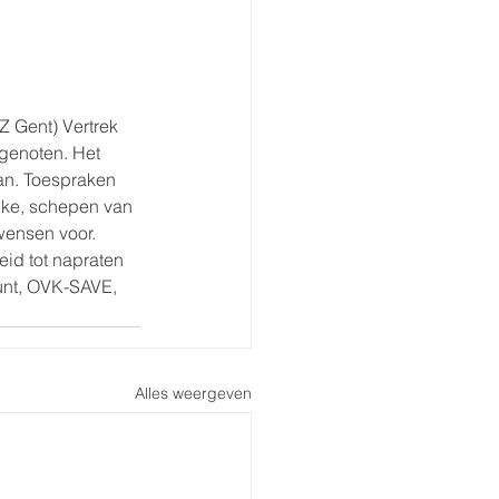
 Gent) Vertrek 
genoten. Het 
an. Toespraken 
cke, schepen van 
wensen voor. 
id tot napraten 
unt, OVK-SAVE, 
Alles weergeven