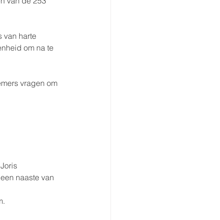
en van de 253 
s van harte 
nheid om na te 
nemers vragen om 
Joris 
 een naaste van 
m.